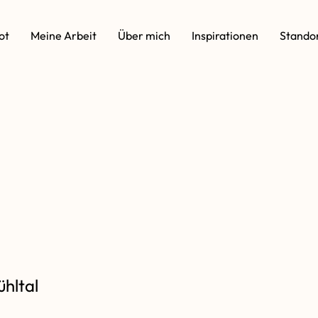
ot
Meine Arbeit
Über mich
Inspirationen
Stando
hltal