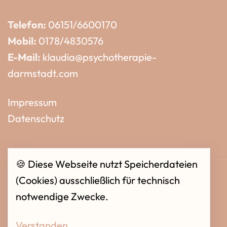
Telefon:
06151/6600170
Mobil:
0178/4830576
E-Mail:
klaudia@psychotherapie-
darmstadt.com
Impressum
Datenschutz
🍪 Diese Webseite nutzt Speicherdateien
(Cookies) ausschließlich für technisch
notwendige Zwecke.
© 2026 /
Psychotherapie Darmstadt
.
Verstanden